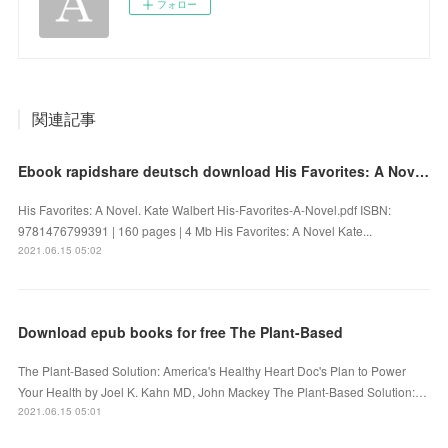
フォロー
関連記事
Ebook rapidshare deutsch download His Favorites: A Novel by Kate Walbert 9781476799391
His Favorites: A Novel. Kate Walbert His-Favorites-A-Novel.pdf ISBN:
9781476799391 | 160 pages | 4 Mb His Favorites: A Novel Kate...
2021.06.15 05:02
Download epub books for free The Plant-Based
The Plant-Based Solution: America's Healthy Heart Doc's Plan to Power
Your Health by Joel K. Kahn MD, John Mackey The Plant-Based Solution:…
2021.06.15 05:01