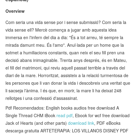
Overview
Com seria una vida sense por i sense submissió? Com seria la
vida sense ell? Mercè comença a jugar amb aquesta idea
immersa en l'infern del dia a dia: "És a tot arreu, té sempre la
mirada damunt meu. És l'amo". Anul·lada per un home que la
sotmet a humiliacions constants, quan neix el seu fill pren una
decisió abans inimaginable. Trenta anys després, és en Mateu,
el fill del matrimoni, qui reviu aquell passat terrible a través del
diari de la mare. Horroritzat, assisteix a la relació turmentosa de
les persones que li van donar la vida i descobreix una veritat que
li sacseja l'ànima. I és que, en morir, la mare li ha deixat 248
rellotges i una confessió d'assassinat.
Pdf Recomendados: English books audios free download A
Single Thread CHM iBook
read pdf
, Ebook for wcf free download
Jack of Hearts (and other parts)
download link
, PDF eBooks
descarga gratuita ARTETERAPIA: LOS VILLANOS DISNEY PDF