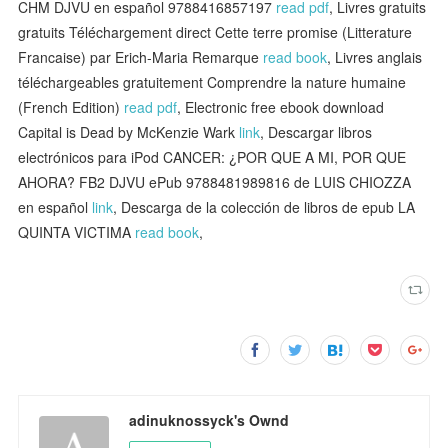
CHM DJVU en español 9788416857197
read pdf
, Livres gratuits
gratuits Téléchargement direct Cette terre promise (Litterature
Francaise) par Erich-Maria Remarque
read book
, Livres anglais
téléchargeables gratuitement Comprendre la nature humaine
(French Edition)
read pdf
, Electronic free ebook download
Capital is Dead by McKenzie Wark
link
, Descargar libros
electrónicos para iPod CANCER: ¿POR QUE A MI, POR QUE
AHORA? FB2 DJVU ePub 9788481989816 de LUIS CHIOZZA
en español
link
, Descarga de la colección de libros de epub LA
QUINTA VICTIMA
read book
,
adinuknossyck's Ownd