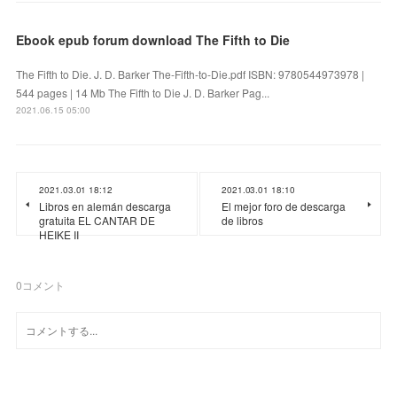
Ebook epub forum download The Fifth to Die
The Fifth to Die. J. D. Barker The-Fifth-to-Die.pdf ISBN: 9780544973978 |
544 pages | 14 Mb The Fifth to Die J. D. Barker Pag...
2021.06.15 05:00
2021.03.01 18:12
2021.03.01 18:10
Libros en alemán descarga
El mejor foro de descarga
gratuita EL CANTAR DE
de libros
HEIKE II
0
コメント