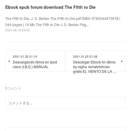
Ebook epub forum download The Fifth to Die
The Fifth to Die. J. D. Barker The-Fifth-to-Die.pdf ISBN: 9780544973978 |
544 pages | 14 Mb The Fifth to Die J. D. Barker Pag...
2021.06.15 05:00
2021.01.25 21:10
2021.01.25 21:08
Descargando libros en ipod
Descargar Ebook for dbms
nano (I.B.D.) MANUAL
by raghu ramakrishnan
gratis EL VIENTO DE LA …
0
コメント