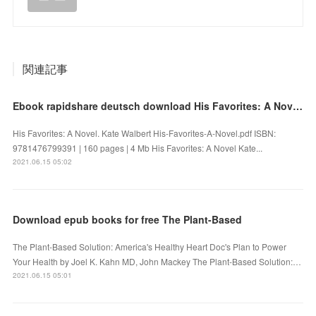
関連記事
Ebook rapidshare deutsch download His Favorites: A Novel by Kate Walbert 9781476799391
His Favorites: A Novel. Kate Walbert His-Favorites-A-Novel.pdf ISBN:
9781476799391 | 160 pages | 4 Mb His Favorites: A Novel Kate...
2021.06.15 05:02
Download epub books for free The Plant-Based
The Plant-Based Solution: America's Healthy Heart Doc's Plan to Power
Your Health by Joel K. Kahn MD, John Mackey The Plant-Based Solution:…
2021.06.15 05:01